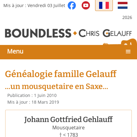
Sélectionnez votre langue
Mis à jour : Vendredi 03 Juillet
2026
≡
Menu
Généalogie famille Gelauff
...un mousquetaire en Saxe...
Détails
Publication : 1 Juin 2010
Mis à jour : 18 Mars 2019
Johann Gottfried Gehlauff
Mousquetaire
† < 1783