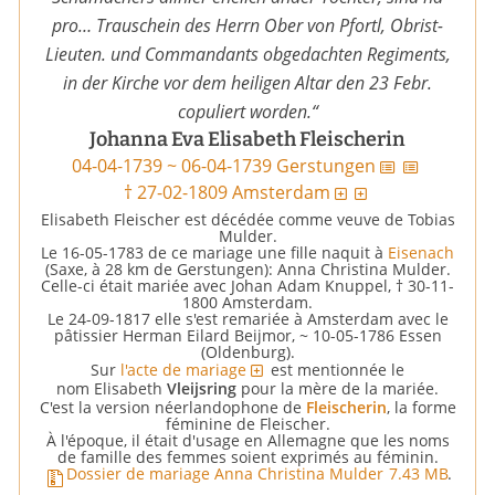
pro… Trauschein des Herrn Ober von Pfortl, Obrist-
Lieuten. und Commandants obgedachten Regiments,
in der Kirche vor dem heiligen Altar den 23 Febr.
copuliert worden.“
Johanna Eva Elisabeth Fleischerin
04-04-1739 ~ 06-04-1739 Gerstungen
† 27-02-1809 Amsterdam
Elisabeth Fleischer est décédée comme veuve de Tobias
Mulder.
Le 16-05-1783 de ce mariage une fille naquit à
Eisenach
(Saxe, à 28 km de Gerstungen): Anna Christina Mulder.
Celle-ci était mariée avec Johan Adam Knuppel, † 30-11-
1800 Amsterdam.
Le 24-09-1817 elle s'est remariée à Amsterdam avec le
pâtissier Herman Eilard Beijmor, ~ 10-05-1786 Essen
(Oldenburg).
Sur
l'acte de mariage
est mentionnée le
Vleijsring
nom Elisabeth
pour la mère de la mariée.
Fleischerin
C'est la version néerlandophone de
, la forme
féminine de Fleischer.
À l'époque, il était d'usage en Allemagne que les noms
de famille des femmes soient exprimés au féminin.
Dossier de mariage Anna Christina Mulder
7.43 MB
.