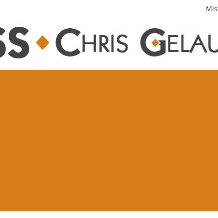
Mis
Boundless
Généalogie
Recherché
Sources
F.A.Q.
Infos
Création web