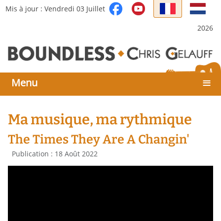
Sélectionnez votre langue
Mis à jour : Vendredi 03 Juillet
2026
≡
Menu
Ma musique, ma rythmique
The Times They Are A Changin'
Détails
Publication : 18 Août 2022