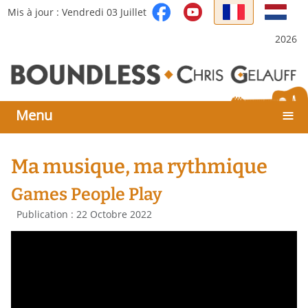
Sélectionnez votre langue
Mis à jour : Vendredi 03 Juillet
2026
≡
Menu
Ma musique, ma rythmique
Games People Play
Détails
Publication : 22 Octobre 2022