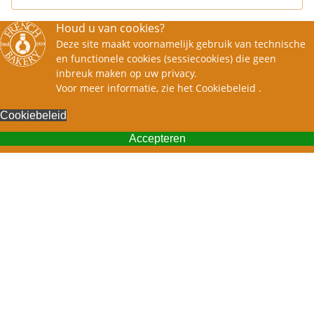
Houd u van cookies?
Deze site maakt voornamelijk gebruik van technische
en functionele cookies (sessiecookies) die geen
inbreuk maken op uw privacy.
Voor meer informatie, zie het
Cookiebeleid
.
Cookiebeleid
Accepteren