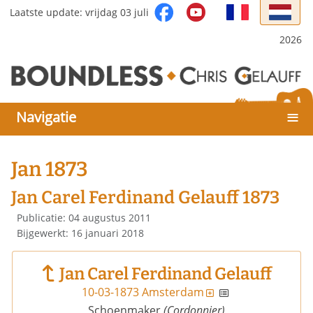
Selecteer de taal
Laatste update: vrijdag 03 juli
2026
≡
Navigatie
Jan 1873
Jan Carel Ferdinand Gelauff 1873
Details
Publicatie: 04 augustus 2011
Bijgewerkt: 16 januari 2018
Jan Carel Ferdinand Gelauff
10-03-1873 Amsterdam
(Cordonnier)
Schoenmaker